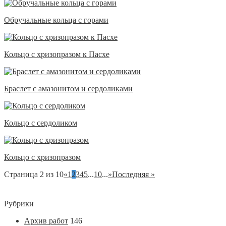
Обручальные кольца с горами
Кольцо с хризопразом к Пасхе
Браслет с амазонитом и сердоликами
Кольцо с сердоликом
Кольцо с хризопразом
Страница 2 из 10
«
1
2
3
4
5
...
10
...
»
Последняя »
Рубрики
Архив работ
146