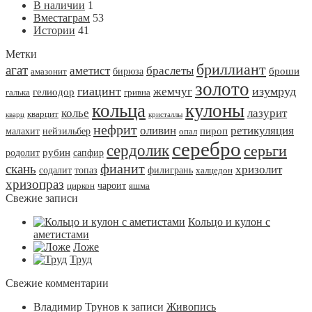
В наличии
1
Вместаграм
53
Истории
41
Метки
бриллиант
агат
аметист
браслеты
броши
бирюза
амазонит
золото
гиацинт
жемчуг
изумруд
гелиодор
галька
гривна
кольца
кулоны
колье
лазурит
кварцит
кварц
кристаллы
нефрит
оливин
ретикуляция
пироп
малахит
нейзильбер
опал
серебро
сердолик
серьги
рубин
родолит
сапфир
фианит
скань
хризолит
содалит
топаз
филигрань
халцедон
хризопраз
чароит
циркон
яшма
Свежие записи
Кольцо и кулон с
аметистами
Ложе
Труд
Свежие комментарии
Владимир Трунов
к записи
Живопись