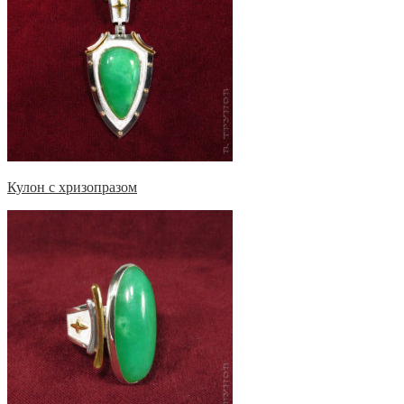
Кулон с хризопразом