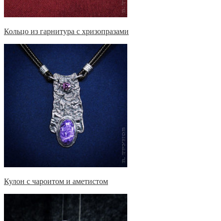
Кольцо из гарнитура с хризопразами
Кулон с чароитом и аметистом