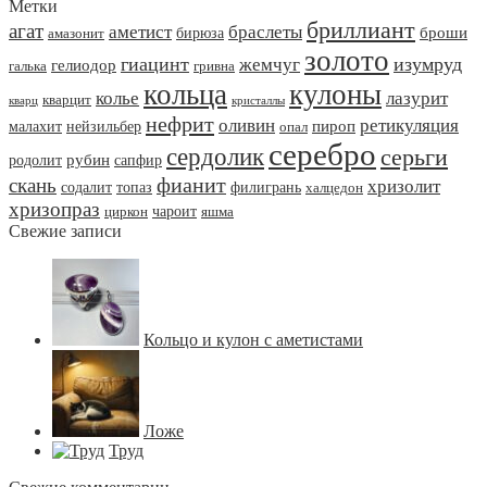
Метки
бриллиант
агат
аметист
браслеты
броши
бирюза
амазонит
золото
гиацинт
жемчуг
изумруд
гелиодор
галька
гривна
кольца
кулоны
колье
лазурит
кварцит
кварц
кристаллы
нефрит
оливин
ретикуляция
пироп
малахит
нейзильбер
опал
серебро
сердолик
серьги
рубин
родолит
сапфир
фианит
скань
хризолит
содалит
топаз
филигрань
халцедон
хризопраз
чароит
циркон
яшма
Свежие записи
Кольцо и кулон с аметистами
Ложе
Труд