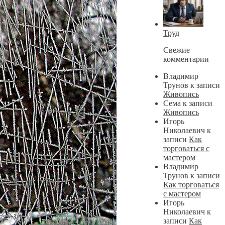
Труд
Свежие
комментарии
Владимир
Трунов
к записи
Живопись
Сема
к записи
Живопись
Игорь
Николаевич
к
записи
Как
торговаться с
мастером
Владимир
Трунов
к записи
Как торговаться
с мастером
Игорь
Николаевич
к
записи
Как