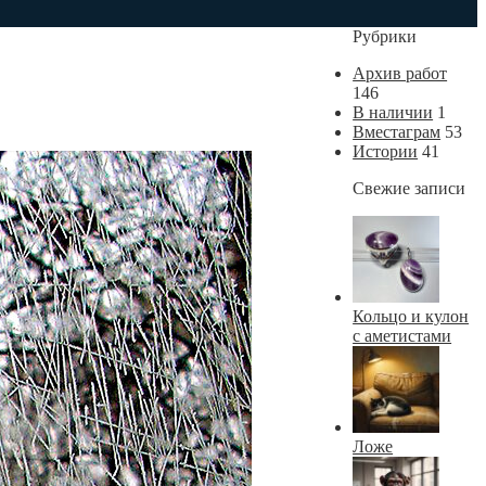
Рубрики
Архив работ
146
В наличии
1
Вместаграм
53
Истории
41
Свежие записи
Кольцо и кулон
с аметистами
Ложе