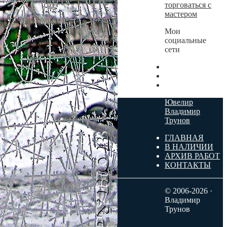
торговаться с
мастером
Мои
социальные
сети
Ювелир
Владимир
Трунов
ГЛАВНАЯ
В НАЛИЧИИ
АРХИВ РАБОТ
КОНТАКТЫ
© 2006-2026 ·
Владимир
Трунов