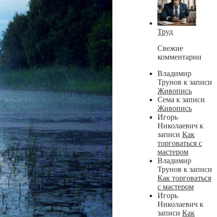
Труд
Свежие
комментарии
Владимир
Трунов
к записи
Живопись
Сема
к записи
Живопись
Игорь
Николаевич
к
записи
Как
торговаться с
мастером
Владимир
Трунов
к записи
Как торговаться
с мастером
Игорь
Николаевич
к
записи
Как