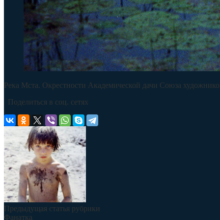
Река Мста. Окрестности Академической дачи Союза художнико
Поделиться в соц. сетях
Предыдущая статья рубрики
Фанатка