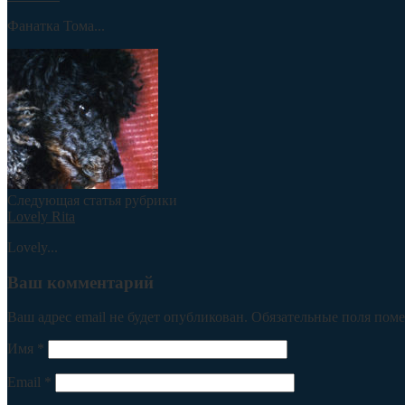
Фанатка Тома...
Следующая статья рубрики
Lovely Rita
Lovely...
Ваш комментарий
Ваш адрес email не будет опубликован.
Обязательные поля пом
Имя
*
Email
*