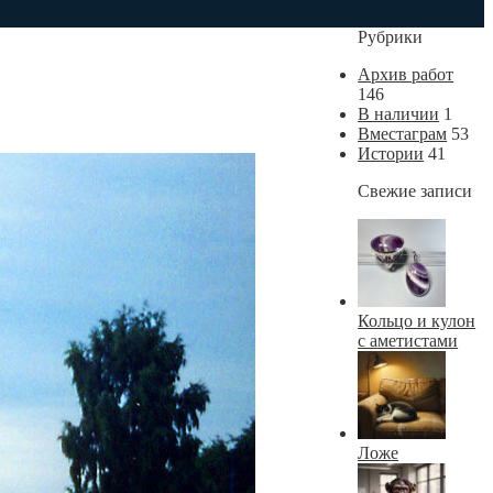
Рубрики
Архив работ
146
В наличии
1
Вместаграм
53
Истории
41
Свежие записи
Кольцо и кулон
с аметистами
Ложе