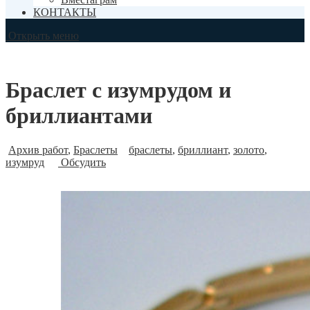
КОНТАКТЫ
Открыть меню
Браслет с изумрудом и
бриллиантами
Архив работ
,
Браслеты
браслеты
,
бриллиант
,
золото
,
изумруд
Обсудить