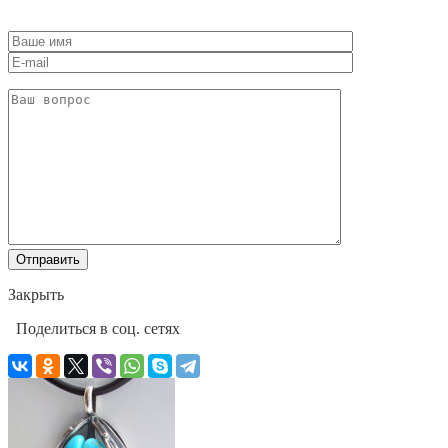
Оставьте
это
поле
пустым.
Закрыть
Поделиться в соц. сетях