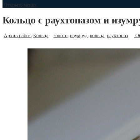
Открыть меню
Кольцо с раухтопазом и изум
Архив работ
,
Кольца
золото
,
изумруд
,
кольца
,
раухтопаз
Об