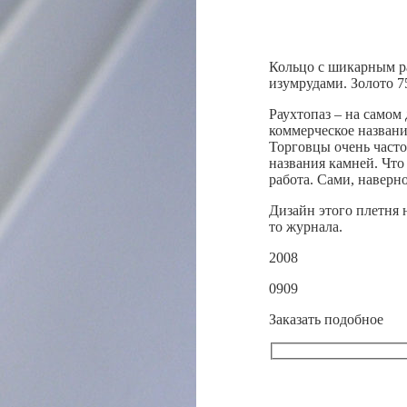
Кольцо с шикарным р
изумрудами. Золото 7
Раухтопаз – на самом 
коммерческое названи
Торговцы очень часто
названия камней. Что
работа. Сами, наверно
Дизайн этого плетня н
то журнала.
2008
0909
Заказать подобное
Оставьте
это