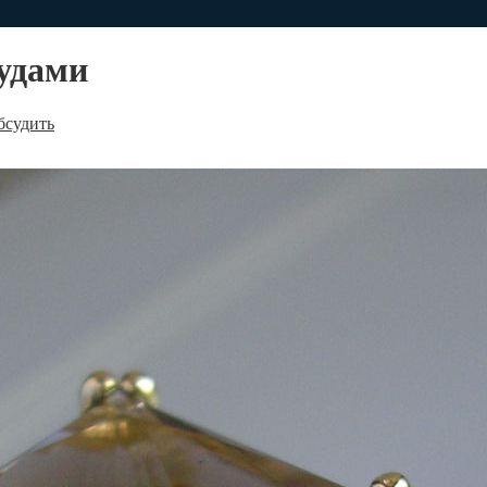
рудами
судить